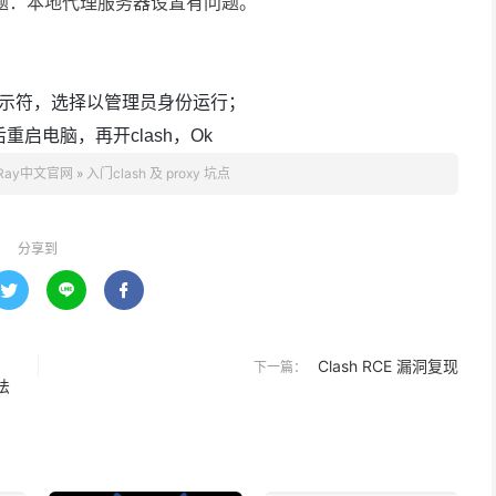
题：本地代理服务器设置有问题。
提示符，选择以管理员身份运行；
。然后重启电脑，再开clash，Ok
Ray中文官网
»
入门clash 及 proxy 坑点
分享到



Clash RCE 漏洞复现
下一篇：
法